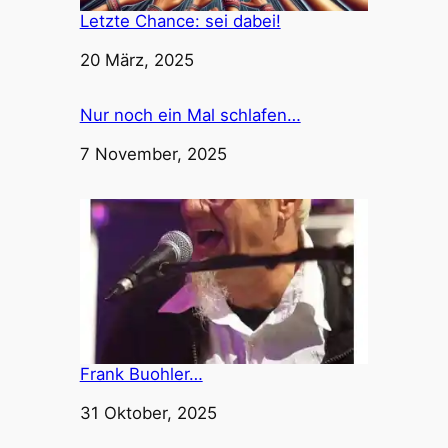
Letzte Chance: sei dabei!
Datum
20 März, 2025
Nur noch ein Mal schlafen…
Datum
7 November, 2025
Frank Buohler…
Datum
31 Oktober, 2025