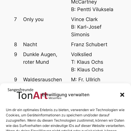
McCartney
B: Pentti Viluksela
7
Only you
Vince Clark
B: Karl-Josef
Simonis
8
Nacht
Franz Schubert
9
Dunkle Augen,
Volkslied
roter Mund
T: Klaus Ochs
B: Klaus Ochs
9
Waldesrauschen
M: Fr. Ullrich
T: Hermann Kletke
Einwilligung verwalten
#
Titel
(M)usik / (T)ext /
(B)earbeitung
Um dir ein optimales Erlebnis zu bieten, verwenden wir Technologien wie
Cookies, um Geräteinformationen zu speichern und/oder darauf
1 bis 10 von 91 Einträgen
zuzugreifen. Wenn du diesen Technologien zustimmst, können wir Daten
wie das Surfverhalten oder eindeutige IDs auf dieser Website verarbeiten.
Wenn du deine Einwillligung nicht erteilst oder zurückziehst, können