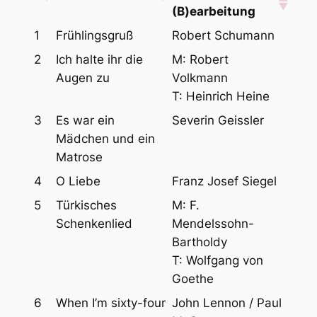
(B)earbeitung
1
Frühlingsgruß
Robert Schumann
2
Ich halte ihr die
M: Robert
Augen zu
Volkmann
T: Heinrich Heine
3
Es war ein
Severin Geissler
Mädchen und ein
Matrose
4
O Liebe
Franz Josef Siegel
5
Türkisches
M: F.
Schenkenlied
Mendelssohn-
Bartholdy
T: Wolfgang von
Goethe
6
When I’m sixty-four
John Lennon / Paul