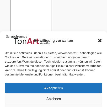
Einwilligung verwalten
Um dir ein optimales Erlebnis zu bieten, verwenden wir Technologien wie
Cookies, um Geräteinformationen zu speichern und/oder darauf
Durch die Übermittlung deiner Angaben
zuzugreifen. Wenn du diesen Technologien zustimmst, können wir Daten
gibst du uns die Erlaubnis, dir E-Mails zu
wie das Surfverhalten oder eindeutige IDs auf dieser Website verarbeiten.
Wenn du deine Einwillligung nicht erteilst oder zurückziehst, können
senden. Du kannst dich jederzeit abmelden.
bestimmte Merkmale und Funktionen beeinträchtigt werden.
Senden
Akzeptieren
Ablehnen