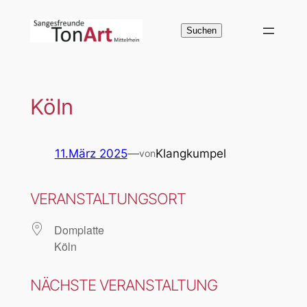
Zum
Inhalt
Suchen
Suchen
springen
Köln
11.März 2025
—
Klangkumpel
von
VERANSTALTUNGSORT
Domplatte
Köln
NÄCHSTE VERANSTALTUNG