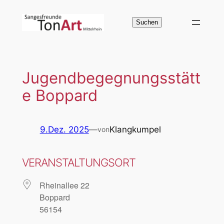
Zum
Inhalt
Suchen
Suchen
springen
Jugendbegegnungsstätt
e Boppard
9.Dez. 2025
—
Klangkumpel
von
VERANSTALTUNGSORT
Rheinallee 22
Boppard
56154