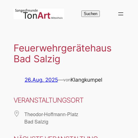
Zum
Inhalt
Suchen
Suchen
springen
Feuerwehrgerätehaus
Bad Salzig
26.Aug. 2025
—
Klangkumpel
von
VERANSTALTUNGSORT
Theodor-Hoffmann-Platz
Bad Salzig