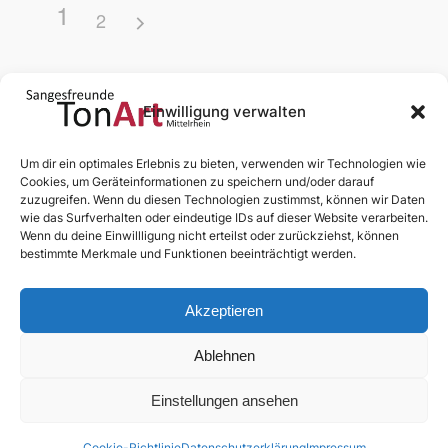
1
2
Einwilligung verwalten
Um dir ein optimales Erlebnis zu bieten, verwenden wir Technologien wie
Nächste:
Aula des Kant-
Cookies, um Geräteinformationen zu speichern und/oder darauf
zuzugreifen. Wenn du diesen Technologien zustimmst, können wir Daten
Gymnasiums Boppard
→
wie das Surfverhalten oder eindeutige IDs auf dieser Website verarbeiten.
Wenn du deine Einwillligung nicht erteilst oder zurückziehst, können
bestimmte Merkmale und Funktionen beeinträchtigt werden.
Akzeptieren
Ablehnen
News
Chor
Medien
Termine
Dialog
Mitglieder
§§§
Einstellungen ansehen
Anmelden
Abonnieren
Cookie-Richtlinie
Datenschutzerklärung
Impressum