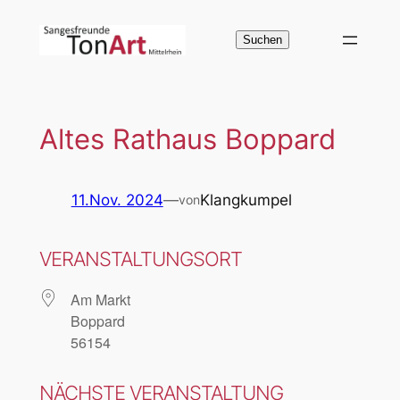
Zum
Inhalt
Suchen
Suchen
springen
Altes Rathaus Boppard
11.Nov. 2024
—
Klangkumpel
von
VERANSTALTUNGSORT
Am Markt
Boppard
56154
NÄCHSTE VERANSTALTUNG