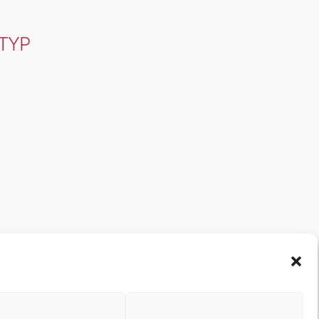
TYP
Office 365
Outlook Live