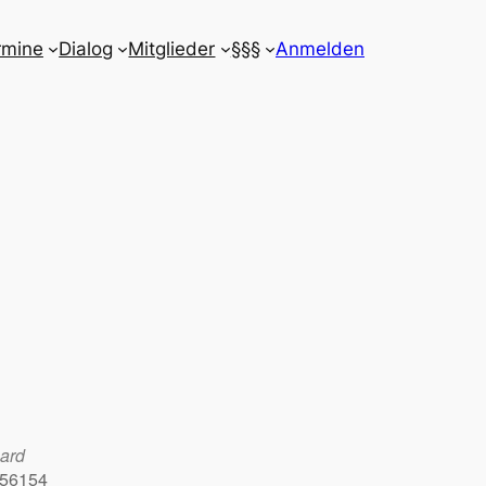
rmine
Dialog
Mitglieder
§§§
Anmelden
pard
 56154