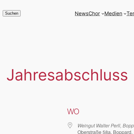
News
Chor
Medien
Te
Suchen
Suchen
Jahresabschluss
WO
Weingut Walter Perll, Bop
Oberstraße 58a, Boppard,