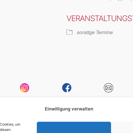
VERANSTALTUNGS
le Kalender
iCalendar
sonstige Termine
tonartmittelrhein
Sangesfreunde
info@tonart-
TonArt
mittelrhein.de
Einwilligung verwalten
News
Chor
Medien
Termine
Dialog
Mitglieder
§§§
Anmelden
 Cookies, um
 diesen