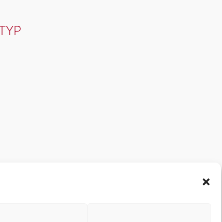
TYP
Office 365
Outlook Live