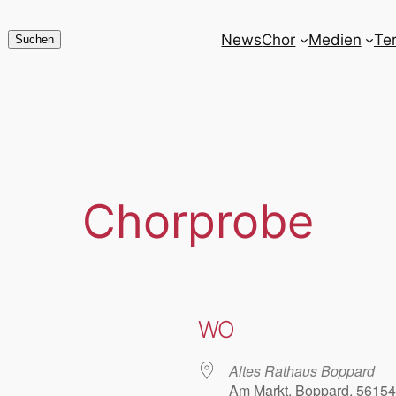
News
Chor
Medien
Te
Suchen
Suchen
Chorprobe
WO
Altes Rathaus Boppard
Am Markt, Boppard, 56154