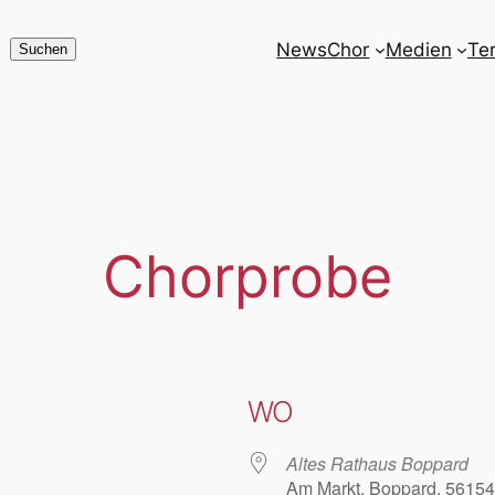
News
Chor
Medien
Te
Suchen
Suchen
Chorprobe
WO
Altes Rathaus Boppard
Am Markt, Boppard, 56154