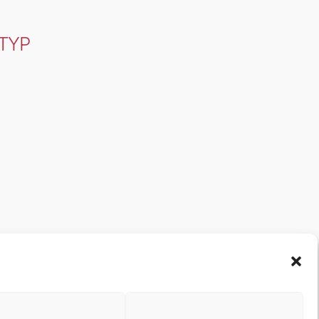
TYP
Office 365
Outlook Live