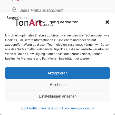
Altes Rathaus Boppard
Am Markt, Boppard, 56154
Einwilligung verwalten
VERANSTALTUNGSTYP
Um dir ein optimales Erlebnis zu bieten, verwenden wir Technologien wie
Cookies, um Geräteinformationen zu speichern und/oder darauf
Chorprobe
zuzugreifen. Wenn du diesen Technologien zustimmst, können wir Daten
wie das Surfverhalten oder eindeutige IDs auf dieser Website verarbeiten.
Wenn du deine Einwillligung nicht erteilst oder zurückziehst, können
bestimmte Merkmale und Funktionen beeinträchtigt werden.
Akzeptieren
Ablehnen
News
Chor
Medien
Termine
Dialog
Mitglieder
§§§
Anmelden
Einstellungen ansehen
Abonnieren
Cookie-Richtlinie
Datenschutzerklärung
Impressum