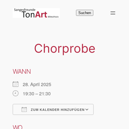
Zum
Inhalt
Suchen
Suchen
springen
Chorprobe
WANN
28. April 2025
19:30 – 21:30
ZUM KALENDER HINZUFÜGEN
ICS herunterladen
Google Kalen
WO