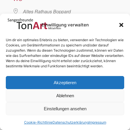
Altes Rathaus Boppard
Am Markt, Boppard, 56154
Einwilligung verwalten
VERANSTALTUNGSTYP
Um dir ein optimales Erlebnis zu bieten, verwenden wir Technologien wie
Cookies, um Geräteinformationen zu speichern und/oder darauf
Chorprobe
zuzugreifen. Wenn du diesen Technologien zustimmst, können wir Daten
wie das Surfverhalten oder eindeutige IDs auf dieser Website verarbeiten.
Wenn du deine Einwillligung nicht erteilst oder zurückziehst, können
bestimmte Merkmale und Funktionen beeinträchtigt werden.
Akzeptieren
Ablehnen
News
Chor
Medien
Termine
Dialog
Mitglieder
§§§
Anmelden
Einstellungen ansehen
Abonnieren
Cookie-Richtlinie
Datenschutzerklärung
Impressum