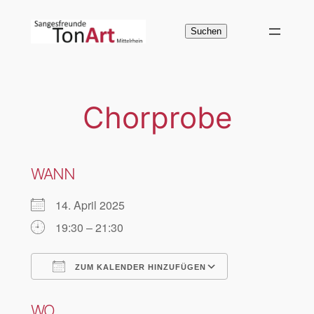
Zum
Inhalt
Suchen
Suchen
springen
Chorprobe
WANN
14. April 2025
19:30 – 21:30
ZUM KALENDER HINZUFÜGEN
ICS herunterladen
Google Kalen
WO