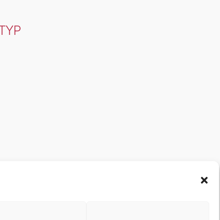
TYP
Office 365
Outlook Live