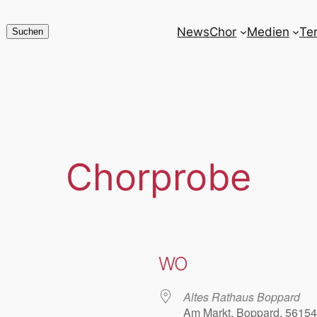
News
Chor
Medien
Te
Suchen
Suchen
Chorprobe
WO
Altes Rathaus Boppard
Am Markt, Boppard, 56154