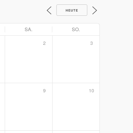
HEUTE
SA.
SO.
2
3
9
10