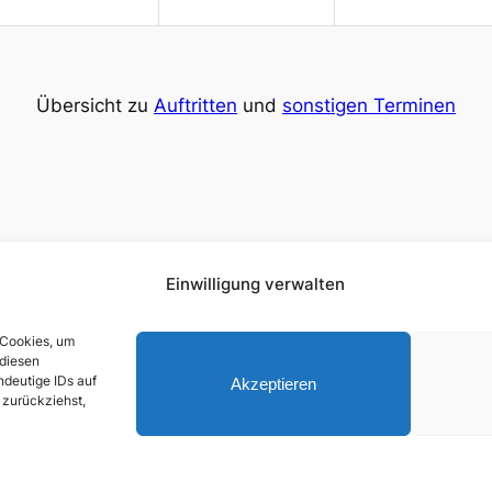
Übersicht zu
Auftritten
und
sonstigen Terminen
Einwilligung verwalten
tonartmittelrhein
Sangesfreunde
info@tonart-
TonArt
mittelrhein.de
 Cookies, um
 diesen
News
Chor
Medien
Termine
Dialog
Mitglieder
§§§
Anmelden
ndeutige IDs auf
Akzeptieren
r zurückziehst,