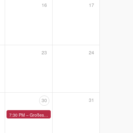
16
17
23
24
31
30
7:30 PM –
Großes Konzert mit Freunden