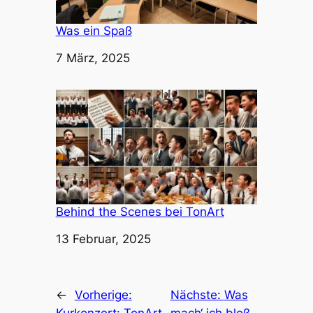
Was ein Spaß
Datum
7 März, 2025
Behind the Scenes bei TonArt
Datum
13 Februar, 2025
←
Vorherige:
Nächste:
Was