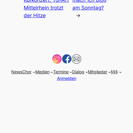
Kurkonzert: TonArt
mach‘ ich bloß
Mittelrhein trotzt
am Sonntag?
der Hitze
→
News
Chor
Medien
Termine
Dialog
Mitglieder
§§§
Anmelden