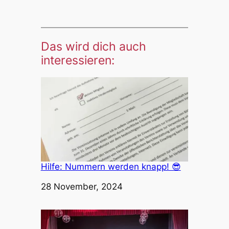
Das wird dich auch
interessieren:
Hilfe: Nummern werden knapp! 😎
Datum
28 November, 2024