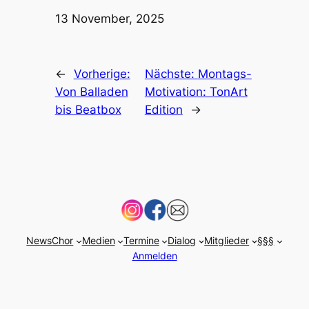
Datum
13 November, 2025
←
Vorherige:
Nächste:
Montags-
Von Balladen
Motivation: TonArt
bis Beatbox
Edition
→
News
Chor
Medien
Termine
Dialog
Mitglieder
§§§
Anmelden