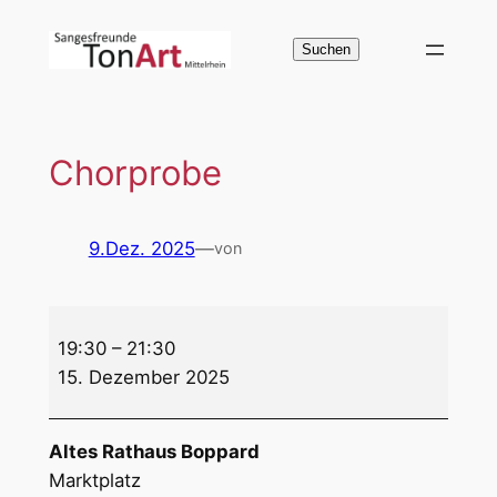
Zum
Inhalt
Suchen
Suchen
springen
Chorprobe
9.Dez. 2025
—
von
Chorprobe
19:30
–
21:30
15. Dezember 2025
Altes Rathaus Boppard
Marktplatz