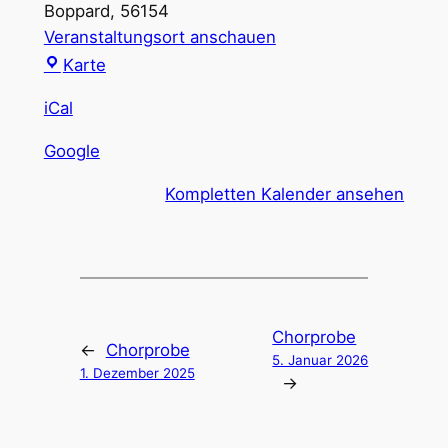
Boppard
,
56154
Veranstaltungsort anschauen
Altes
Karte
Rathaus
iCal
Boppard
Google
Kompletten Kalender ansehen
Chorprobe
←
Chorprobe
5. Januar 2026
1. Dezember 2025
→