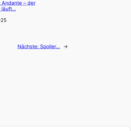
ft Andante – der
läuft…
025
Nächste:
Spoiler…
→