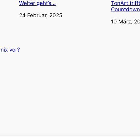
Weiter geht’s…
TonArt trif
Countdown 
Datum
24 Februar, 2025
Datum
10 März, 2
nix vor?