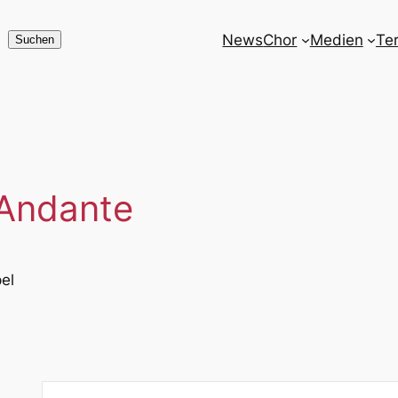
News
Chor
Medien
Te
Suchen
Suchen
 Andante
el