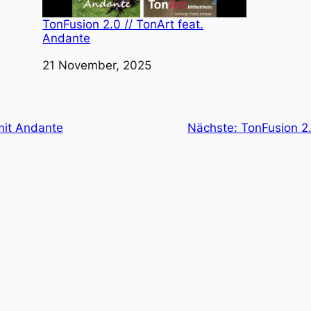
TonFusion 2.0 // TonArt feat.
Andante
Datum
21 November, 2025
mit Andante
Nächste:
TonFusion 2.