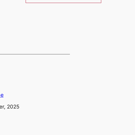
be
r, 2025