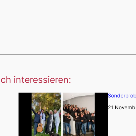
ch interessieren:
Sonderpro
Datum
21 Novembe