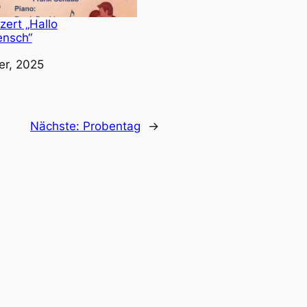
ert „Hallo
ensch“
r, 2025
Nächste:
Probentag
→