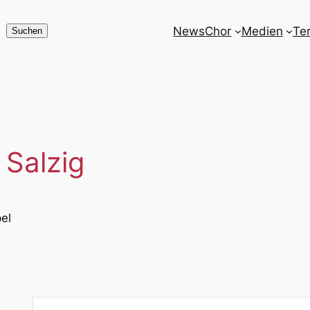
News
Chor
Medien
Te
Suchen
Suchen
 Salzig
el