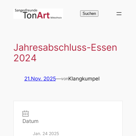
Zum
Inhalt
Suchen
Suchen
springen
Jahresabschluss-Essen
2024
21.Nov. 2025
—
Klangkumpel
von
Datum
Jan. 24 2025