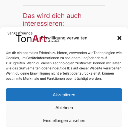
Das wird dich auch
interessieren:
Einwilligung verwalten
Nächste:
←
Vorherige:
Sonderprobe
Um dir ein optimales Erlebnis zu bieten, verwenden wir Technologien wie
Jahreshauptversammlung
mit Andante
Cookies, um Geräteinformationen zu speichern und/oder darauf
2024
zuzugreifen. Wenn du diesen Technologien zustimmst, können wir Daten
→
wie das Surfverhalten oder eindeutige IDs auf dieser Website verarbeiten.
Wenn du deine Einwillligung nicht erteilst oder zurückziehst, können
bestimmte Merkmale und Funktionen beeinträchtigt werden.
Akzeptieren
Ablehnen
News
Chor
Medien
Termine
Dialog
Mitglieder
§§§
Einstellungen ansehen
Anmelden