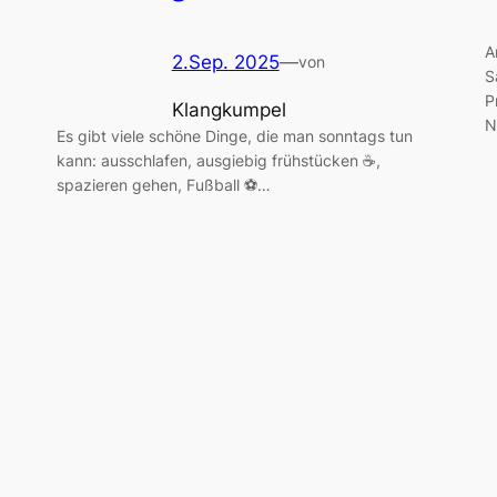
A
2.Sep. 2025
—
von
S
P
Klangkumpel
N
Es gibt viele schöne Dinge, die man sonntags tun
kann: ausschlafen, ausgiebig frühstücken ☕,
spazieren gehen, Fußball ⚽…