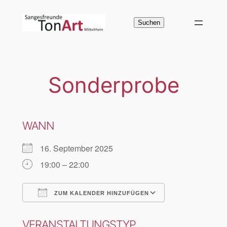
Zum
Inhalt
Suchen
Suchen
springen
Sonderprobe
WANN
16. September 2025
19:00 – 22:00
ZUM KALENDER HINZUFÜGEN
ICS herunterladen
Google Kalen
VERANSTALTUNGSTYP