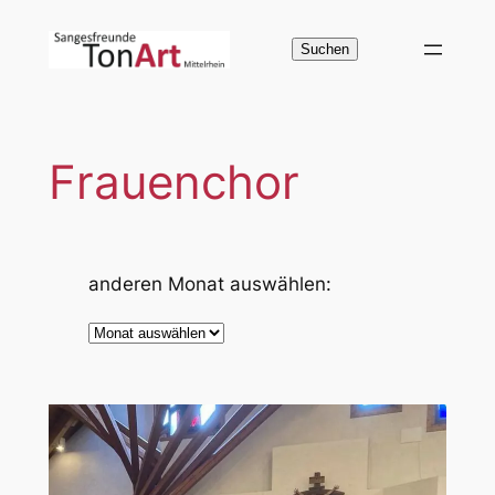
Zum
Inhalt
Suchen
Suchen
springen
Frauenchor
anderen Monat auswählen:
A
r
c
h
i
v