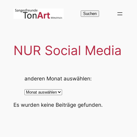
Zum
Inhalt
Suchen
Suchen
springen
NUR Social Media
anderen Monat auswählen:
A
r
Es wurden keine Beiträge gefunden.
c
h
i
v