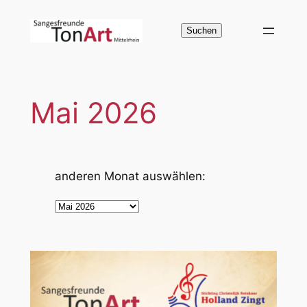
Zum
Inhalt
Suchen
Suchen
springen
Mai 2026
anderen Monat auswählen:
A
r
c
h
i
v