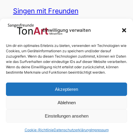
Singen mit Freunden
3.Mai 2026
—
Klangkumpel
von
Einwilligung verwalten
Das Warten hat ein Ende – ihr könnt eure
Um dir ein optimales Erlebnis zu bieten, verwenden wir Technologien wie
Klangkumpels wieder live erleben! Zusammen mit
Cookies, um Geräteinformationen zu speichern und/oder darauf
unseren Freunden des…
zuzugreifen. Wenn du diesen Technologien zustimmst, können wir Daten
wie das Surfverhalten oder eindeutige IDs auf dieser Website verarbeiten.
Wenn du deine Einwillligung nicht erteilst oder zurückziehst, können
bestimmte Merkmale und Funktionen beeinträchtigt werden.
Akzeptieren
Ablehnen
News
Chor
Medien
Termine
Dialog
Mitglieder
§§§
Einstellungen ansehen
Anmelden
Abonnieren
Cookie-Richtlinie
Datenschutzerklärung
Impressum